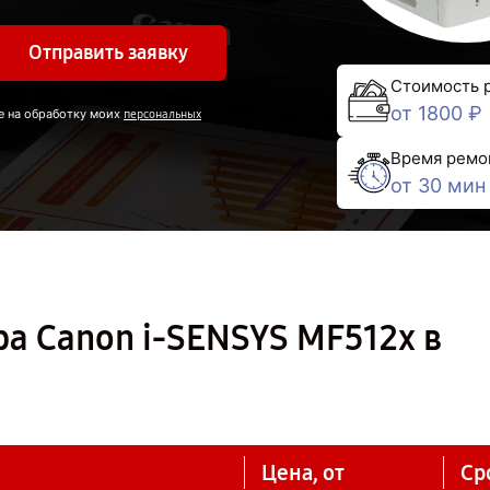
Отправить заявку
Стоимость 
от 1800 ₽
е на обработку моих
персональных
Время ремо
от 30 мин
а Canon i-SENSYS MF512x в
Цена, от
Ср