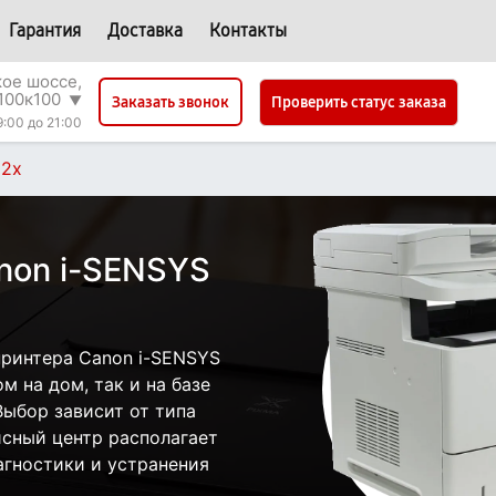
Гарантия
Доставка
Контакты
ое шоссе,
100к100
▼
Проверить статус заказа
Заказать звонок
9:00 до 21:00
12x
non i-SENSYS
ринтера Canon i-SENSYS
м на дом, так и на базе
Выбор зависит от типа
исный центр располагает
гностики и устранения