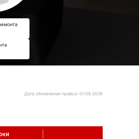
ремонта
нта
Дата обновления прайса:
01.08.2026
оки