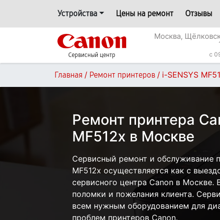
Устройства
Цены на ремонт
Отзывы
Москва, Щёлковск
c 0
Сервисный центр
/
/
i-SENSYS MF5
Главная
Ремонт принтеров
Ремонт принтера Ca
MF512x в Москве
Сервисный ремонт и обслуживание п
MF512x осуществляется как с выездо
сервисного центра Canon в Москве. 
поломки и пожелания клиента. Серв
всем нужным оборудованием для диа
проблем принтеров Canon.